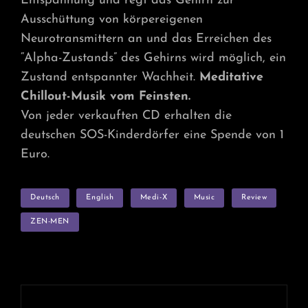
Entspannung und regt das Gehirn zur
Ausschüttung von körpereigenen
Neurotransmittern an und das Erreichen des
“Alpha-Zustands” des Gehirns wird möglich, ein
Zustand entspannter Wachheit.
Meditative
Chillout-Musik vom Feinsten.
Von jeder verkauften CD erhalten die
deutschen SOS-Kinderdörfer eine Spende von 1
Euro.
TAGS
Deutsch
English
Medi-X
Music
Review
ZEN-MEN