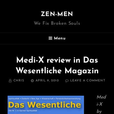
ZEN-MEN
We Fix Broken Souls
Menu
Medi-X review in Das
Wesentliche Magazin
BY
POSTED
ON
CHRIS
APRIL 9, 2010
LEAVE A COMMENT
ON
MEDI
X
REV
Med
IN
i-X
DAS
WES
by